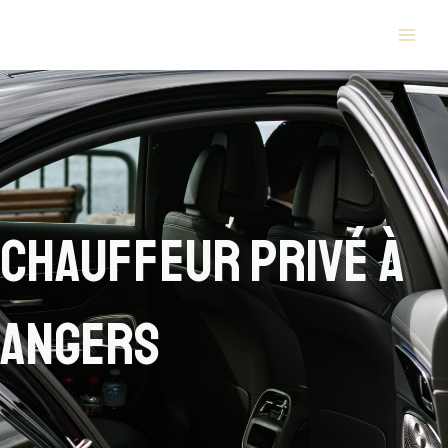
Aller
MAI
au
ME
contenu
Chauffeur privé à
Angers